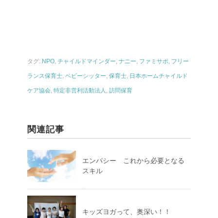
タグ:
NPO
,
チャイルドマインダー
,
ナニー
,
ファミサポ
,
フリー
ランス保育士
,
ベビーシッター
,
保育士
,
日本ホームチャイルド
ケア協会
,
特定非営利活動法人
,
訪問保育
関連記事
エンパシー これから必要となる
スキル
キッズヨガって、奥深い！！