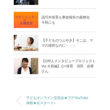
認可外保育も事故報告の義務化
今秋にも
【子どものつぶやき】そこは、マ
マの場所なのに・・・
【100人インタビュープロジェクト
Vol.６前編】心×保育 清田 由香
さん
子どもオンライン交流会★プチYouTube
体験★をスタート♪