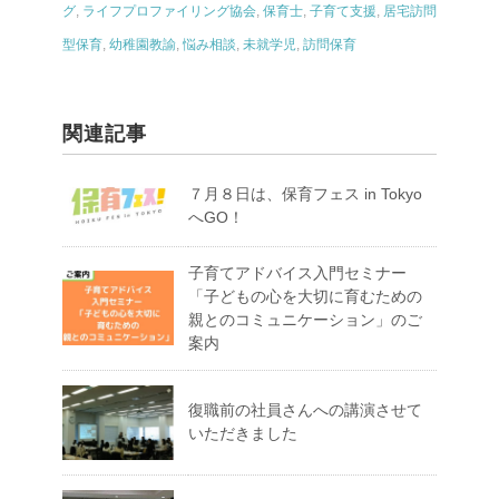
グ
,
ライフプロファイリング協会
,
保育士
,
子育て支援
,
居宅訪問
型保育
,
幼稚園教諭
,
悩み相談
,
未就学児
,
訪問保育
関連記事
７月８日は、保育フェス in Tokyo
へGO！
子育てアドバイス入門セミナー
「子どもの心を大切に育むための
親とのコミュニケーション」のご
案内
復職前の社員さんへの講演させて
いただきました