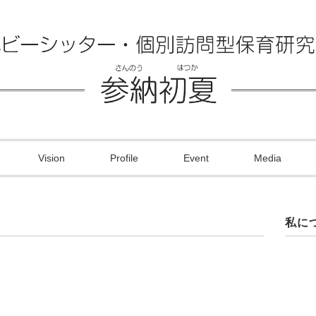
Vision
Profile
Event
Media
私に