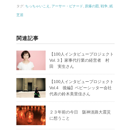
タグ:
ちっちゃいこえ
,
アーサー・ビナード
,
原爆の図
,
戦争
,
紙
芝居
関連記事
【100人インタビュープロジェクト
Vol.３】家事代行業の経営者 村
田 実生さん
【100人インタビュープロジェクト
Vol.4 後編】ベビーシッター会社
代表の鈴木美里佳さん
２３年前の今日 阪神淡路大震災
に想うこと