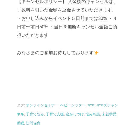
【キャンセルポリシー】
入金後のキャンセルは、
手数料を引いた金額を返金させていただきます。
・お申し込みからイベント５日前までは30%
・４
日前〜前日50%
・当日＆無断キャンセル全額ご負
担いただきます
みなさまのご参加お待ちしております
タグ:
オンラインセミナー
,
ベビーシッター
,
ママ
,
ママズチャン
ネル
,
子育て悩み
,
子育て支援
,
寝かしつけ
,
悩み相談
,
未就学児
,
睡眠
,
訪問保育