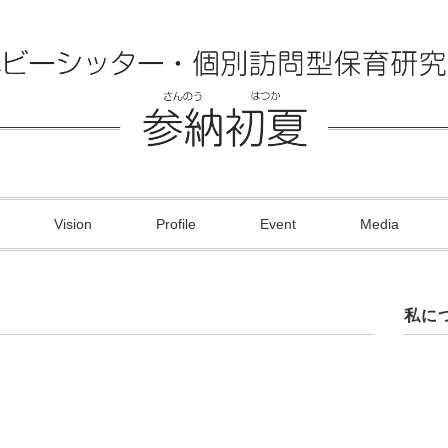
Vision
Profile
Event
Media
私に