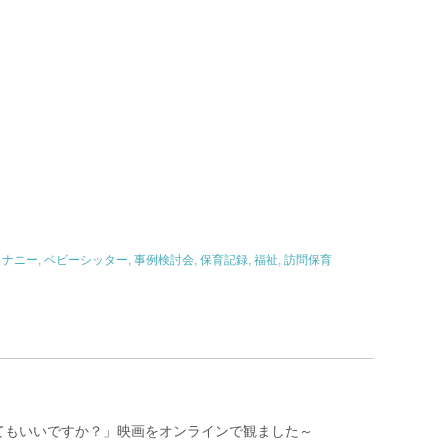
,
ナニー
,
ベビーシッター
,
事例検討会
,
保育記録
,
福祉
,
訪問保育
てもいいですか？」映画をオンラインで観ました～