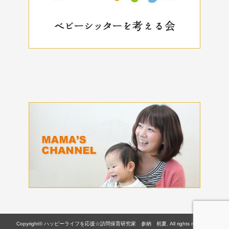
Copyright© ハッピーライフを応援☆訪問保育研究家 参納 初夏. All rights reserved.