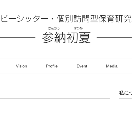
Vision
Profile
Event
Media
私に