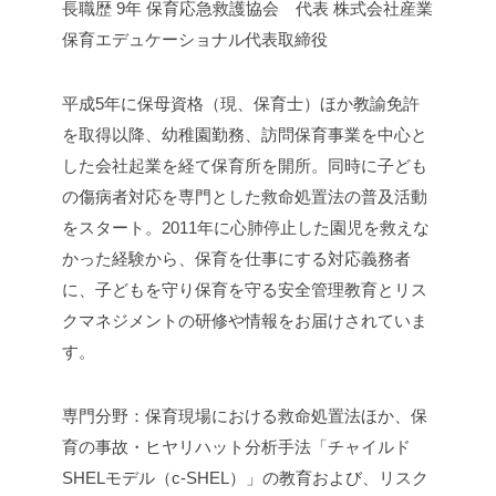
長職歴 9年
保育応急救護協会 代表
株式会社産業
保育エデュケーショナル代表取締役
平成5年に保母資格（現、保育士）ほか教諭免許
を取得以
降、幼稚園勤務、訪問保育事業を中心と
した会社起業を経
て保育所を開所。同時に子ども
の傷病者対応を専門とした
救命処置法の普及活動
をスタート。2011年に心肺停止
した園児を救えな
かった経験から、保育を仕事にする対応
義務者
に、子どもを守り保育を守る安全管理教育とリス
ク
マネジメントの研修や情報をお届けされていま
す。
専門分野：保育現場における救命処置法ほか、保
育の事故
・ヒヤリハット分析手法「チャイルド
SHELモデル（c
-SHEL）」の教育および、リスク