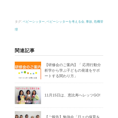
タグ:
ベビーシッター
,
ベビーシッターを考える会
,
事故
,
危機管
理
関連記事
【研修会のご案内】「 応用行動分
析学から学ぶ子どもの発達をサポ
ートする関わり方」
11月15日は、恵比寿へレッツGO!
【ご報告】勉強会「日々の保育を