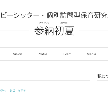
Vision
Profile
Event
Media
私に
哲学」 川辺 洋平著