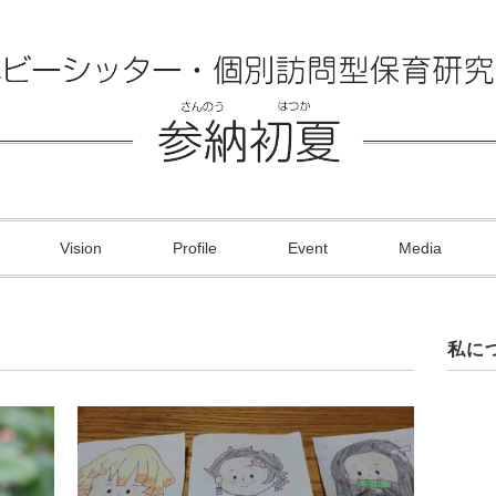
Vision
Profile
Event
Media
私に