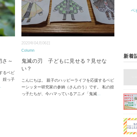
ベ
2020年04月06日
Column
新着
切さ～
鬼滅の刃 子どもに見せる？見せな
い？
するベビ
 姪っ子
こんにちは。 親子のハッピーライフを応援するベビ
.
ーシッター研究家の参納（さんのう）です。 私の姪
っ子たちが、今ハマっているアニメ「鬼滅
...